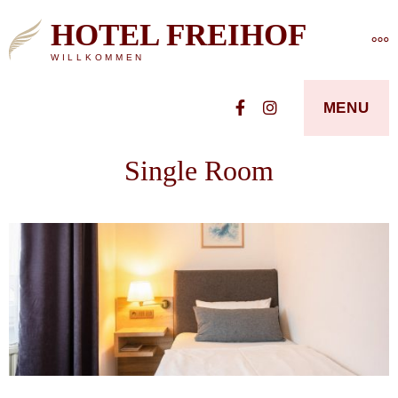
Skip
HOTEL FREIHOF
MO
to
WILLKOMMEN
content
Facebook
Instagram
MENU
Single Room